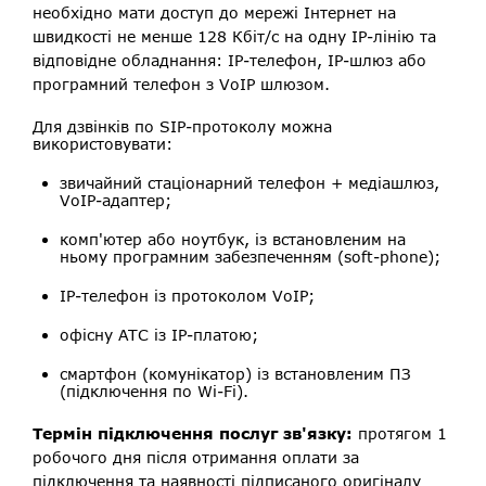
необхідно мати доступ до мережі Інтернет на
швидкості не менше 128 Кбіт/с на одну IP-лінію та
відповідне обладнання: IP-телефон, IP-шлюз або
програмний телефон з VoIP шлюзом.
Для дзвінків по SIP-протоколу можна
використовувати:
звичайний стаціонарний телефон + медіашлюз,
VoIP-адаптер;
комп'ютер або ноутбук, із встановленим на
ньому програмним забезпеченням (soft-phone);
IP-телефон із протоколом VoIP;
офісну АТС із IP-платою;
смартфон (комунікатор) із встановленим ПЗ
(підключення по Wi-Fi).
Термін підключення послуг зв'язку:
протягом 1
робочого дня після отримання оплати за
підключення та наявності підписаного оригіналу