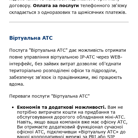
договору.
Оплата за послуги
телефонного зв'язку
складається з одноразових та щомісячних платежів.
Віртуальна АТС
Послуга "Віртуальна АТС" дає можливість отримати
повне управління віртуальною ІР-АТС через WEB-
інтерфейс, без зайвих витрат дозволяє об'єднати
територіально розподілені офіси та підрозділи,
забезпечує зв'язок із працівниками, які працюють
вдома.
Переваги послуги "Віртуальна АТС"
Економія та додаткові можливості.
Вам не
потрібно витрачати кошти на придбання та
обслуговування дорогого обладнання міні-АТС.
Навіть, якщо ваша компанія вже має офісну АТС,
Ви отримаєте додатковий функціонал сучасної
офісної АТС, підключивши «Віртуальну АТС» до
вашої корпоративної мережі за PRI або SIP