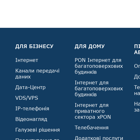
ДЛЯ БІЗНЕСУ
ДЛЯ ДОМУ
П
А
Інтернет
PON Інтернет для
багатоповерхових
О
Канали передачі
будинків
даних
Д
Інтернет для
Дата-Центр
Те
багатоповерхових
н
будинків
VDS/VPS
На
Інтернет для
IP-телефонія
з
приватного
сектора xPON
Відеонагляд
Телебачення
Галузеві рішення
Додаткові послуги