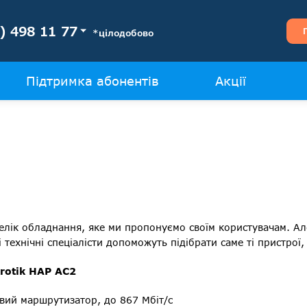
) 498 11 77
*цілодобово
Підтримка абонентів
Акції
релік обладнання, яке ми пропонуємо своїм користувачам. Ал
технічні спеціалісти допоможуть підібрати саме ті пристрої,
rotik HAP AC2
овий маршрутизатор, до 867 Мбіт/с