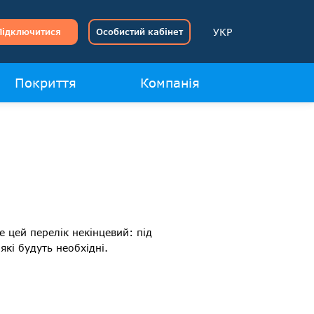
УКР
Підключитися
Особистий кабінет
Покриття
Компанія
е цей перелік некінцевий: під
 які будуть необхідні.