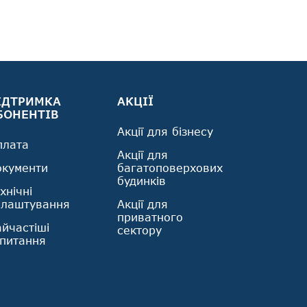
ІДТРИМКА
АКЦІЇ
БОНЕНТІВ
Акції для бізнесу
плата
Акції для
окументи
багатоповерхових
будинків
хнічні
алаштування
Акції для
приватного
йчастіші
сектору
апитання