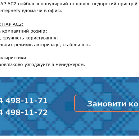
HAP AC2 найбільш популярний та доволі недорогий пристрій
інтернету вдома чи в офисі.
k HAP AC2:
а компактний розмір;
, зручність користування;
льних режимів авторизації, стабільність.
актиристики.
бов'язково узгоджуйте з менеджером.
4 498-11-71
Замовити ко
4 498-11-72