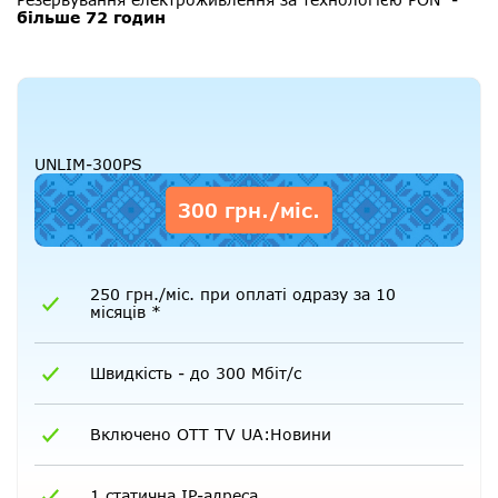
більше 72 годин
UNLIM-300PS
300 грн./міс.
250 грн./міс. при оплаті одразу за 10
місяців *
Швидкість - до 300 Мбіт/с
Включено OTT TV UA:Новини
1 статична IP-адреса