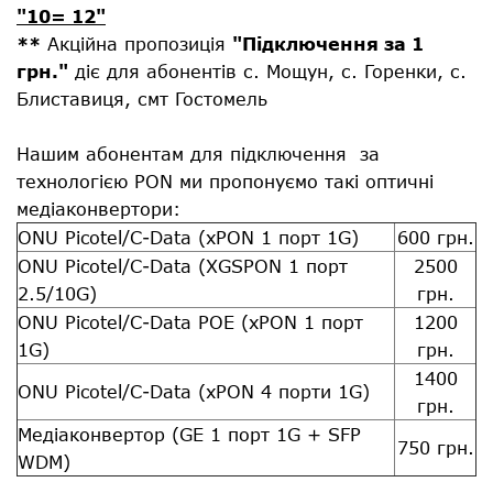
"10= 12"
**
Акційна пропозиція
"Підключення за 1
грн."
діє для абонентів с. Мощун, с. Горенки, с.
Блиставиця, смт Гостомель
Нашим абонентам для підключення за
технологією PON ми пропонуємо такі оптичні
медіаконвертори:
ONU Picotel/C-Data (xPON 1 порт 1G)
600 грн.
ONU Picotel/C-Data (XGSPON 1 порт
2500
2.5/10G)
грн.
ONU Picotel/C-Data POE (xPON 1 порт
1200
1G)
грн.
1400
ONU Picotel/C-Data (xPON 4 порти 1G)
грн.
Медіаконвертор (GE 1 порт 1G + SFP
750 грн.
WDM)