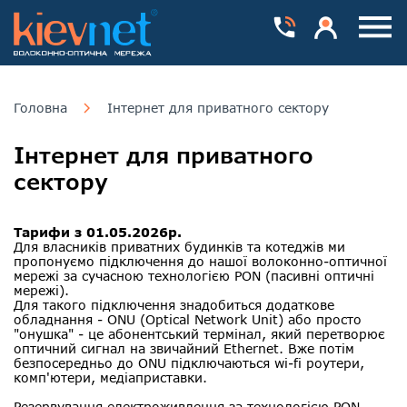
Номера телефонів
Особистий каб
Пока
Головна
Інтернет для приватного сектору
Інтернет для приватного
сектору
Тарифи з 01.05.2026р.
Для власників приватних будинків та котеджів ми
пропонуємо підключення до нашої волоконно-оптичної
мережі за сучасною технологією PON (пасивні оптичні
мережі).
Для такого підключення знадобиться додаткове
обладнання - ONU (Optical Network Unit) або просто
"онушка" - це абонентський термінал, який перетворює
оптичний сигнал на звичайний Ethernet. Вже потім
безпосередньо до ONU підключаються wi-fi роутери,
комп'ютери, медіаприставки.
Резервування електроживлення за технологією PON -