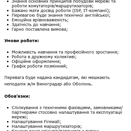
Знання основних принципів побудови мережі та
роботи комутаторів/маршрутизаторів;
Бажано мати досвід роботи (ISP, IT-компанії);
Перевагою буде знання технічної англійської;
Емоційна врівноваженість;
Здатність до навчання;
Гарно поставлена вимова;
Умови роботи:
Можливість навчання та професійного зростання;
Робота в дружному колективі;
Офіційне оформлення;
Графік роботи позмінний;
Перевага буде надана кандидатам, які мешкають
неподалік ж/м Виноградар або Оболонь.
Обов’язки:
Спілкування з технічними фахівцями, замовниками/
партнерами стосовно налаштування та експлуатації
мережі;
Налаштування Firewall;
Налаштування маршрутизаторів;
Консультація клієнтів/партнерів з питань