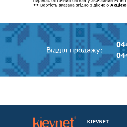
передає оптичний сигнал у звичайний Ethern
**
Вартість вказана згідно з діючою
Акцією
04
Відділ продажу
04
KIEVNET