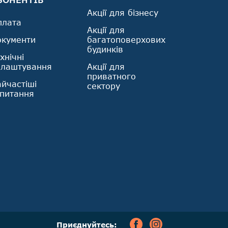
Акції для бізнесу
плата
Акції для
окументи
багатоповерхових
будинків
хнічні
алаштування
Акції для
приватного
йчастіші
сектору
апитання
Приєднуйтесь:
Facebook
Instagram