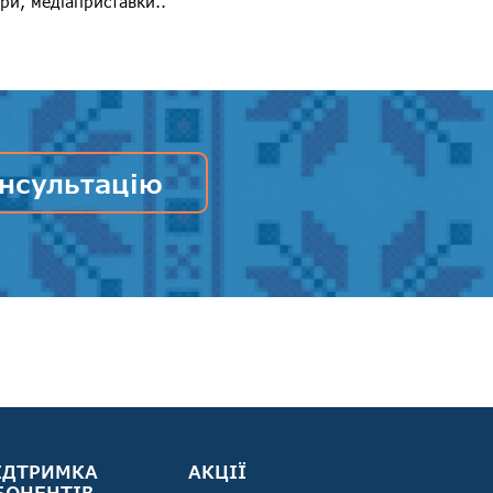
ри, медіаприставки..
нсультацію
ІДТРИМКА
АКЦІЇ
БОНЕНТІВ