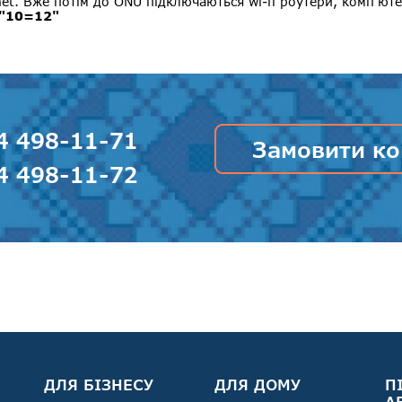
et. Вже потім до ONU підключаються wi-fi роутери, комп'юте
"10=12"
4 498-11-71
Замовити ко
4 498-11-72
ДЛЯ БІЗНЕСУ
ДЛЯ ДОМУ
П
А