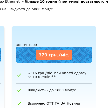
єю Ethernet -
більше 10 годин (при умові достатнього 
 на швидкості до 5000 Мбіт/с
UNLIM-1000
379 грн./міс.
~316 грн./міс. при оплаті одразу
за 10 місяців **
Швидкість - до 1000 Мбіт/с
Включено OTT TV UA:Новини