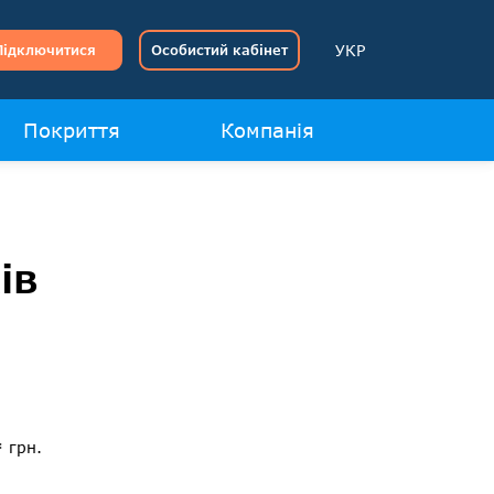
УКР
Підключитися
Особистий кабінет
Покриття
Компанія
ів
*
грн.