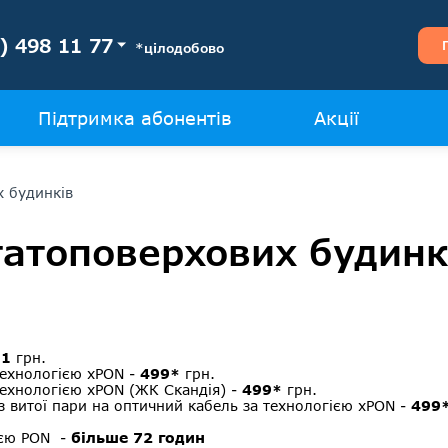
) 498 11 77
*цілодобово
Підтримка абонентів
Акції
х будинків
гатоповерхових будинк
є
1
грн.
технологією xPON -
499*
грн.
технологією xPON (ЖК Скандія) -
499*
грн.
 з витої пари на оптичний кабель за технологією xPON -
499
ією PON -
більше 72 годин