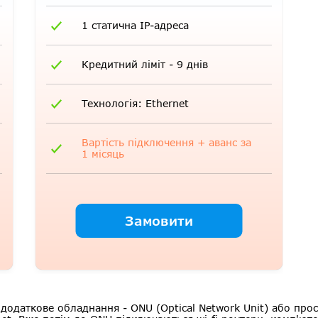
1 статична IP-адреса
Кредитний ліміт - 9 днів
Технологія: Ethernet
Вартість підключення + аванс за
1 місяць
Замовити
одаткове обладнання - ONU (Optical Network Unit) або прос