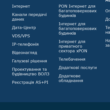
Інтернет
PON Інтернет для
багатоповерхових
О
Канали передачі
будинків
даних
Д
Інтернет для
Дата-Центр
Те
багатоповерхових
н
будинків
VDS/VPS
На
Інтернет для
IP-телефонія
з
приватного
сектора xPON
Відеонагляд
Телебачення
Галузеві рішення
Додаткові послуги
Проектування та
будівництво ВОЛЗ
Додаткове
обладнання
Реєстрація AS+PI