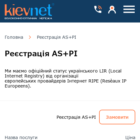
Номера телефонів
Особистий каб
Пока
Головна
Реєстрація AS+PI
Реєстрація AS+PI
Ми маємо офіційний статус українського LIR (Local
Internet Registry) від організації
європейських провайдерів Інтернет RIPE (Resèaux IP
Europeens).
Реєстрація AS+PI
Замовити
Назва послуги
Ціна