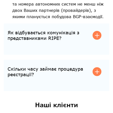
та номера автономних систем не менш ніж
двох Ваших партнерів (провайдерів), з
якими планується побудова BGP-взаємодії.
Як відбувається комунікація з
представниками RIPE?
З RIPE спілкуємося ми від вашого імені. Разом із
заявою на отримання ip-адрес уклається Договір, за
яким ми уповноважені представляти ваші інтереси.
Скільки часу займає процедура
реєстрації?
Процедура отримання PI адрес триває до 30 днів,
оскільки необхідно вести переговори з RIPE,
відповідати на поставлені від них питання,
Наші клієнти
обгрунтовуючи заявку.