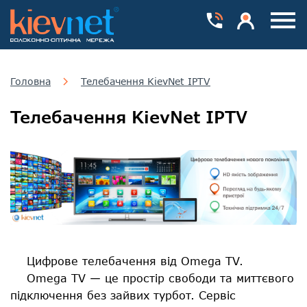
Номера телефонів
Особистий каб
Пока
Головна
Телебачення KievNet IPTV
Телебачення KievNet IPTV
Цифрове телебачення від Omega TV.
Omega TV — це простір свободи та миттєвого
підключення без зайвих турбот. Сервіс