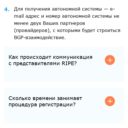
Для получения автономной системы — е-
mail адрес и номер автономной системы не
менее двух Ваших партнеров
(провайдеров), с которыми будет строиться
BGP-взаимодействие.
Как происходит коммуникация
с представителями RIPE?
С RIPE общаемся мы от Вашего имени. Совместно с
заявкой на получение адресов должен быть
заключен договор, по которому мы обязаны
представлять ваши интересы.
Сколько времени занимает
процедура регистрации?
Процедура получения PI адресов длится до 30
дней, иак как нужно вести переговоры с RIPE,