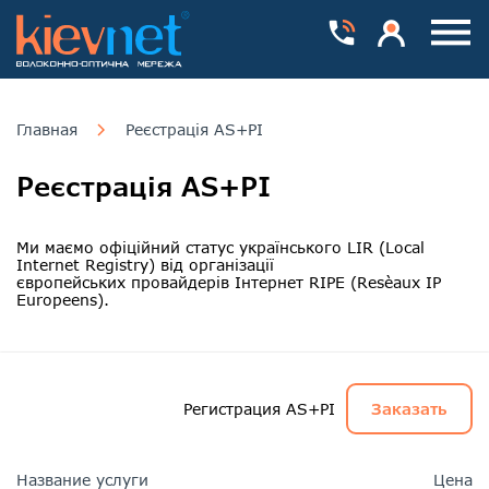
Номера телефонів
Особистий каб
Пока
Главная
Реєстрація AS+PI
Реєстрація AS+PI
Ми маємо офіційний статус українського LIR (Local
Internet Registry) від організації
європейських провайдерів Інтернет RIPE (Resèaux IP
Europeens).
Регистрация AS+PI
Заказать
Название услуги
Цена