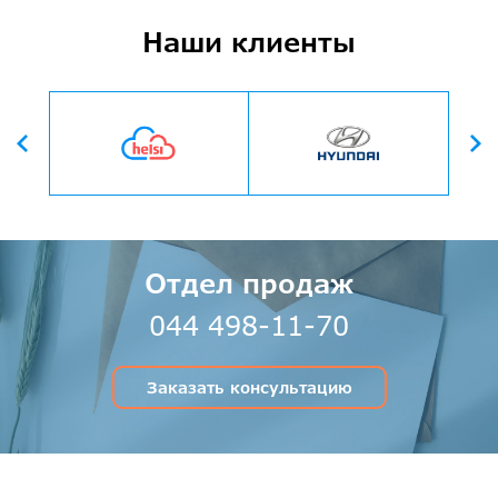
отвечать на их вопросы и обосновывать заявку.
Наши клиенты
Вперед
Назад
Отдел продаж
044 498-11-70
Заказать консультацию