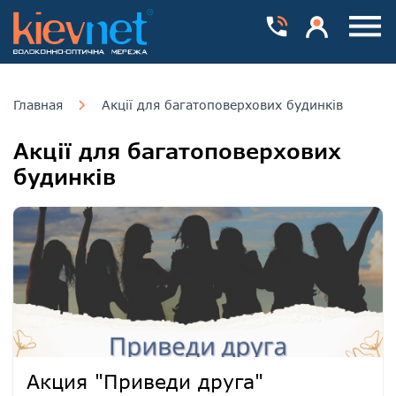
Номера телефонів
Особистий каб
Пока
Главная
Акції для багатоповерхових будинків
Акції для багатоповерхових
будинків
Акция "Приведи друга"